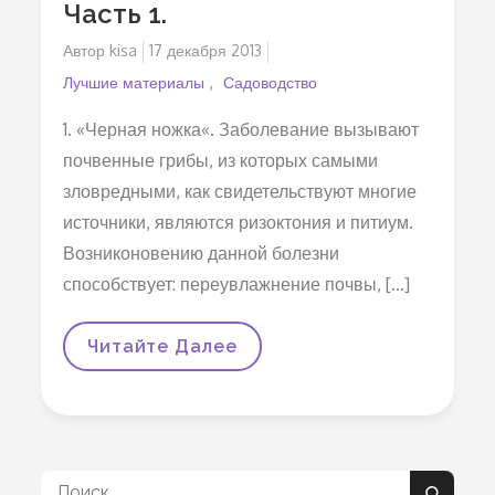
Часть 1.
Автор
kisa
Опубликовано
17 декабря 2013
на
Лучшие материалы
Садоводство
1. «Черная ножка«. Заболевание вызывают
почвенные грибы, из которых самыми
зловредными, как свидетельствуют многие
источники, являются ризоктония и питиум.
Возниконовению данной болезни
способствует: переувлажнение почвы, […]
ЧЕМ
Читайте Далее
БОЛЕЕТ
РАССАДА.
Часть
1.
Поиск: