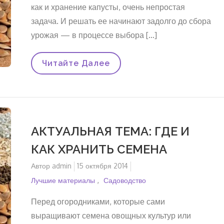
как и хранение капусты, очень непростая
задача. И решать ее начинают задолго до сбора
урожая — в процессе выбора […]
ХРАНЕНИЕ
Читайте Далее
ЛУКА
И
ЧЕСНОКА
АКТУАЛЬНАЯ ТЕМА: ГДЕ И
КАК ХРАНИТЬ СЕМЕНА
Автор
admin
Опубликовано
15 октября 2014
на
Лучшие материалы
Садоводство
Перед огородниками, которые сами
выращивают семена овощных культур или