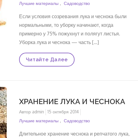
на
Лучшие материалы
Садоводство
Если условия созревания лука и чеснока были
нормальными, то уборку начинают, когда
примерно у 75% пожухнут и полягут листья.
Уборка лука и чеснока — часть […]
УБОРКА
Читайте Далее
УРОЖАЯ
ЛУКА
И
ЧЕСНОКА
И
ПОДГОТОВКА
К
ХРАНЕНИЕ ЛУКА И ЧЕСНОКА
ХРАНЕНИЮ
ЛУКА
Автор
И
admin
Опубликовано
15 октября 2014
ЧЕСНОКА
на
Лучшие материалы
Садоводство
Длительное хранение чеснока и репчатого лука,