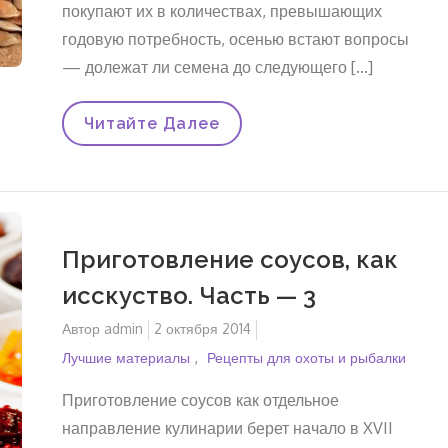
покупают их в количествах, превышающих
годовую потребность, осенью встают вопросы
— долежат ли семена до следующего […]
АКТУАЛЬНАЯ
Читайте Далее
ТЕМА:
ГДЕ
И
КАК
ХРАНИТЬ
СЕМЕНА
Приготовление соусов, как
исскуство. Часть — 3
Автор
admin
Опубликовано
2 октября 2014
на
Лучшие материалы
Рецепты для охоты и рыбалки
Приготовление соусов как отдельное
направление кулинарии берет начало в XVII