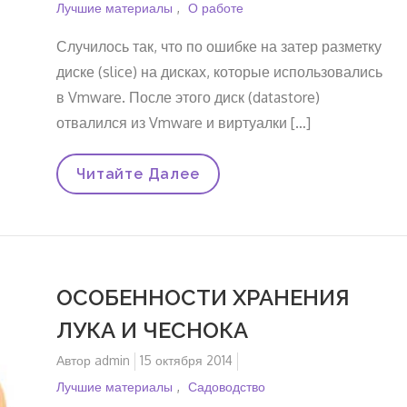
на
Лучшие материалы
О работе
Случилось так, что по ошибке на затер разметку
диске (slice) на дисках, которые использовались
в Vmware. После этого диск (datastore)
отвалился из Vmware и виртуалки […]
Восстановление
Читайте Далее
Геометерии
Диска
(gpt)
В
Vmware
ОСОБЕННОСТИ ХРАНЕНИЯ
ЛУКА И ЧЕСНОКА
Автор
admin
Опубликовано
15 октября 2014
на
Лучшие материалы
Садоводство