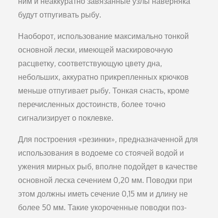
ним и неаккурат­но завязанные узлы наверняка
будут отпугивать рыбу.
Наоборот, использование максимально тонкой
основ­ной лески, имеющей маскировочную
расцветку, соответст­вующую цвету дна,
небольших, аккуратно прикрепленных крючков
меньше отпугивает рыбу. Тонкая снасть, кроме
пе­речисленных достоинств, более точно
сигнализирует о по­клевке.
Для построения «резинки», предназначенной для
ис­пользования в водоеме со стоячей водой и
ужения мирных рыб, вполне подойдет в качестве
основной леска сечением 0,20 мм. Поводки при
этом должны иметь сечение 0,15 мм и длину не
более 50 мм. Такие укороченные поводки поз­