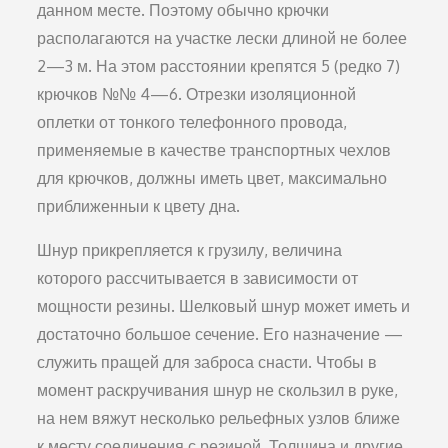
данном месте. Поэтому обычно крючки
располагаются на участке лески длиной не более
2—3 м. На этом расстоянии крепятся 5 (редко 7)
крюч­ков №№ 4—6. Отрезки изоляционной
оплетки от тонко­го телефонного провода,
применяемые в качестве транспорт­ных чехлов
для крючков, должны иметь цвет, максимально
приближенныи к цвету дна.
Шнур прикрепляется к грузилу, величина
которого рассчитывается в зависимости от
мощности резины. Шел­ковый шнур может иметь и
достаточно большое сечение. Его назначение —
служить пращей для заброса снасти. Чтобы в
момент раскручивания шнур не скользил в руке,
на нем вяжут несколько рельефных узлов ближе
к месту соедине­ния с резиной. Толщина и другие