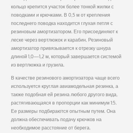
кольцо крепится участок бо­лее тонкой жилки с
поводками и крючками. В 0,5 м от крепления
последнего поводка находится глухая петля с
рези­новым амортизатором. Его присоединяют к
леске через вертлюжок и карабин. Резиновый
амортизатор привязы­вается к отрезку шнура
длиной 1,0—1,2 м, который за­вершается системой
из вертлюжка и грузила.
В качестве резинового амортизатора чаще всего
исполь­зуется круглая авиамодельная резинка, а
также подобная ей резина любого другого вида,
растягивающаяся в про­порции как минимум 1:5.
Ее размеры подбираются опыт­ным путем. Она
должна обеспечивать подачу крючков на
необходимое расстояние от берега.