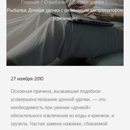
Главная
О рыбалке
Донная удочка
Рыбалка: Донная удочка с резиновым амортизатором
(«резинка»)
Опубликовано
27 ноября 2010
на
Основная причина, вызвавшая подобное
усовершенст­вование донной удочки, — это
необходимость при ужении «донкой»
обязательного извлечения из воды и крючков, и
грузила. Частая замена наживки, сбиваемой