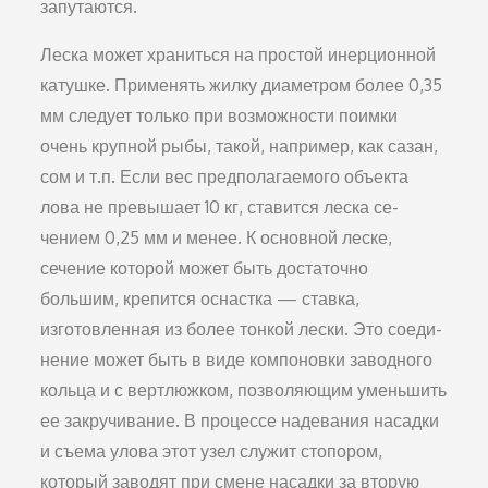
запутаются.
Леска может храниться на простой инерционной
катуш­ке. Применять жилку диаметром более 0,35
мм следует только при возможности поимки
очень крупной рыбы, та­кой, например, как сазан,
сом и т.п. Если вес предполага­емого объекта
лова не превышает 10 кг, ставится леска се­
чением 0,25 мм и менее. К основной леске,
сечение которой может быть достаточно
большим, крепится оснастка — ставка,
изготовленная из более тонкой лески. Это соеди­
нение может быть в виде компоновки заводного
кольца и с вертлюжком, позволяющим уменьшить
ее закручивание. В процессе надевания насадки
и съема улова этот узел слу­жит стопором,
который заводят при смене насадки за вто­рую