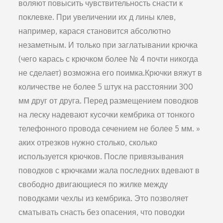
воляют повысить чувствительность снасти к
поклевке. При увеличении их д лины клев,
например, карася становится аб­солютно
незаметным. И только при заглатывании крючка
(чего карась с крючком более № 4 почти никогда
не сде­лает) возможна его поимка.Крючки вяжут в
количестве не более 5 штук на расстоя­нии 300
мм друг от друга. Перед размещением поводков
на леску надевают кусочки кембрика от тонкого
телефон­ного провода сечением не более 5 мм. »
аких отрезков нуж­но столько, сколько
используется крючков. После привя­зывания
поводков с крючками жала последних вдевают в
свободно двигающиеся по жилке между
поводками чехлы из кембрика. Это позволяет
сматывать снасть без опасе­ния, что поводки