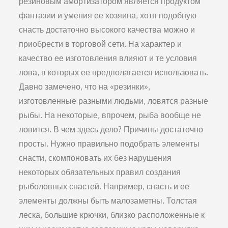
резиновым амортизатором является продуктом
фантазии и умения ее хозяина, хотя по­добную
снасть достаточно высокого качества можно и
при­обрести в торговой сети. На характер и
качество ее изго­товления влияют и те условия
лова, в которых ее предпо­лагается использовать.
Давно замечено, что на «резинки»,
изготовленные раз­ными людьми, ловятся разные
рыбы. На некоторые, впро­чем, рыба вообще не
ловится. В чем здесь дело? Причины достаточно
просты. Нужно правильно подобрать элементы
снасти, скомпоновать их без нарушения
некоторых обязатель­ных правил создания
рыболовных снастей. Например, снасть и ее
элементы должны быть малозаметны. Толстая
леска, большие крючки, близко расположенные к