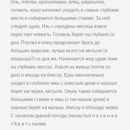
(язь, плотва, красноперка, елец, шерешпер,
голавль, ерш) начинает уходить в самые глубокие
места и собирается большими стаями. За ней
следует щука. Язь с середины месяца вовсе
перестает клевать. Голавль берет на глубине со
дна. Плотва и елец продолжают брать до
больших морозов, лучше всего на мотыля (и
опарыша?) со дна же, Начинается жор щуки тоже
на глубоких местах. Ловля на живца (почти со
дна) и иногда на блесну. Ерш окончательно
уходит в глубокие ямы с илистым дном и хорошо
берет на червя, мотыля. Окунь также собирается
большими стаями в ямы (с песчаным дном) и
хорошо берет на малька, блесну и (Иногда) червя.
С началом дурной погоды (ненастья) н а ч и н а е
т б р а т ь налим.