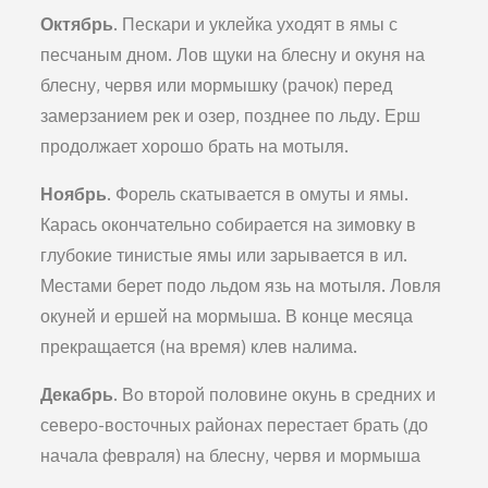
Октябрь.
Пескари и уклейка уходят в ямы с
песчаным дном. Лов щуки на блесну и окуня на
блесну, червя или мормышку (рачок) перед
замерзанием рек и озер, позднее по льду. Ерш
продолжает хорошо брать на мотыля.
Ноябрь.
Форель скатывается в омуты и ямы.
Карась окончательно собирается на зимовку в
глубокие тинистые ямы или зарывается в ил.
Местами берет подо льдом язь на мотыля. Ловля
окуней и ершей на мормыша. В конце месяца
прекращается (на время) клев налима.
Декабрь.
Во второй половине окунь в средних и
северо-восточных районах перестает брать (до
начала февраля) на блесну, червя и мормыша