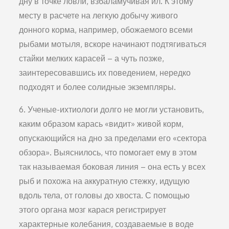
дну в точке ловли, взбаламучивая ил. К этому
месту в расчете на легкую добычу живого
донного корма, например, обожаемого всеми
рыбами мотыля, вскоре начинают подтягиваться
стайки мелких карасей – а чуть позже,
заинтересовавшись их поведением, нередко
подходят и более солидные экземпляры.
6. Ученые-ихтиологи долго не могли установить,
каким образом карась «видит» живой корм,
опускающийся на дно за пределами его «сектора
обзора». Выяснилось, что помогает ему в этом
так называемая боковая линия – она есть у всех
рыб и похожа на аккуратную стежку, идущую
вдоль тела, от головы до хвоста. С помощью
этого органа мозг карася регистрирует
характерные колебания, создаваемые в воде