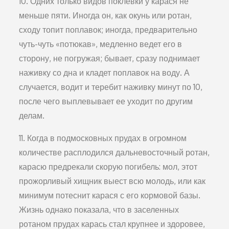
10. Одних только видов поклевки у карася не
меньше пяти. Иногда он, как окунь или ротан,
сходу топит поплавок; иногда, предварительно
чуть-чуть «потюкав», медленно ведет его в
сторону, не погружая; бывает, сразу поднимает
наживку со дна и кладет поплавок на воду. А
случается, водит и теребит наживку минут по 10,
после чего выплевывает ее уходит по другим
делам.
11. Когда в подмосковных прудах в огромном
количестве расплодился дальневосточный ротан,
карасю предрекали скорую погибель: мол, этот
прожорливый хищник выест всю молодь, или как
минимум потеснит карася с его кормовой базы.
Жизнь однако показала, что в заселенных
ротаном прудах карась стал крупнее и здоровее,