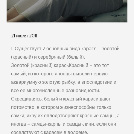
Опубликовано
21 июля 2011
на
1. Существует 2 основных вида карася – золотой
(красный) и серебряный (белый).
Золотой (красный) карасьКрасный – это тот
самый, из которого японцы вывели первую
аквариумную золотую рыбку, а впоследствии и
все ее многочисленные разновидности.
Скрещиваясь, белый и красный караси дают
потомство, в котором жизнеспособны только
самки; икру их оплодотворяют красные самцы, а
иногда – самцы-карпы и самцы-лини, если они
соседствуют с карасем в водоеме.