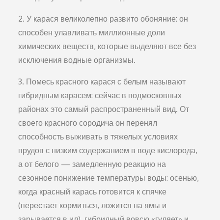
2. У карася великолепно развито обоняние: он
способен улавливать миллионные доли
химических веществ, которые выделяют все без
исключения водные организмы.
3. Помесь красного карася с белым называют
гибридным карасем: сейчас в подмосковных
районах это самый распространенный вид. От
своего красного сородича он перенял
способность выживать в тяжелых условиях
прудов с низким содержанием в воде кислорода,
а от белого — замедленную реакцию на
сезонное понижение температуры воды: осенью,
когда красный карась готовится к спячке
(перестает кормиться, ложится на ямы и
зарывается в ил), гибридный вовсю «гуляет» и