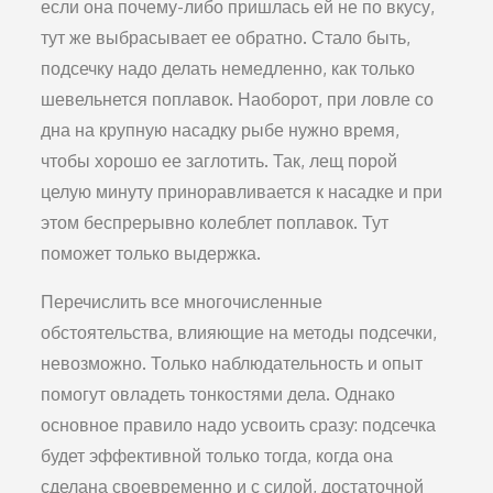
если она почему-либо пришлась ей не по вкусу,
тут же выбрасывает ее об­ратно. Стало быть,
подсечку на­до делать немедленно, как толь­ко
шевельнется поплавок. Нао­борот, при ловле со
дна на круп­ную насадку рыбе нужно время,
чтобы хорошо ее заглотить. Так, лещ порой
целую минуту прино­равливается к насадке и при
этом беспрерывно колеблет по­плавок. Тут
поможет только вы­держка.
Перечислить все многочислен­ные
обстоятельства, влияющие на методы подсечки,
невозмож­но. Только наблюдательность и опыт
помогут овладеть тонкос­тями дела. Однако
основное пра­вило надо усвоить сразу: подсеч­ка
будет эффективной только тогда, когда она
сделана своевре­менно и с силой, достаточной