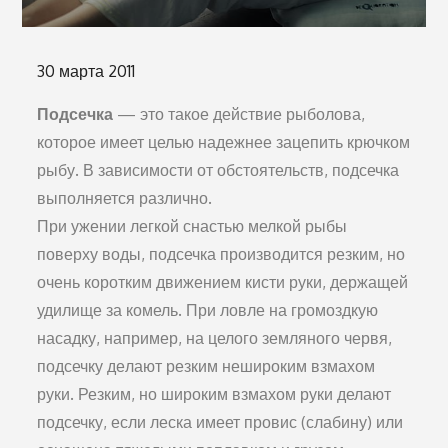
Опубликовано
30 марта 2011
на
Подсечка
— это та­кое действие рыболова,
которое имеет целью надежнее зацепить крючком
рыбу. В зависимости от обстоятельств, подсечка
выпол­няется различно.
При ужении легкой снастью мелкой рыбы
поверху воды, под­сечка производится резким, но
очень коротким движением кис­ти руки, держащей
удилище за комель. При ловле на громозд­кую
насадку, например, на цело­го земляного червя,
подсечку де­лают резким нешироким взма­хом
руки. Резким, но широким взмахом руки делают
подсечку, если леска имеет провис (слаби­ну) или