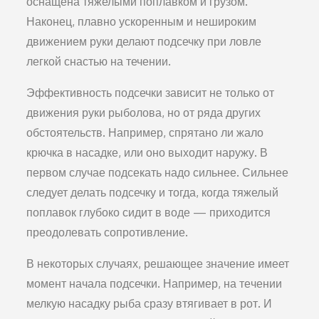
оснащена тяжелыми по­плавком и грузом.
Наконец, плавно ускоренным и неширо­ким
движением руки делают подсечку при ловле
легкой сна­стью на течении.
Эффективность подсечки за­висит не только от
движения ру­ки рыболова, но от ряда других
обстоятельств. Например, спря­тано ли жало
крючка в насадке, или оно выходит наружу. В
пер­вом случае подсекать надо силь­нее. Сильнее
следует делать под­сечку и тогда, когда тяжелый
по­плавок глубоко сидит в воде — приходится
преодолевать сопро­тивление.
В некоторых случаях, решаю­щее значение имеет
момент на­чала подсечки. Например, на те­чении
мелкую насадку рыба сра­зу втягивает в рот. И