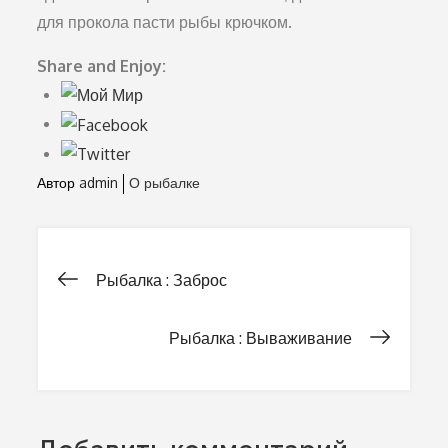
для прокола пасти рыбы крюч­ком.
Share and Enjoy:
Автор
admin
О рыбалке
Рыбалка : Заброс
Навигация
Рыбалка : Вываживание
по
записям