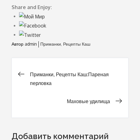
Share and Enjoy:
Автор
admin
Приманки
Рецепты Каш
Приманки, Рецепты Каш:Пареная
Навигация
перловка
по
Маховые удилища
записям
Добавить комментарий