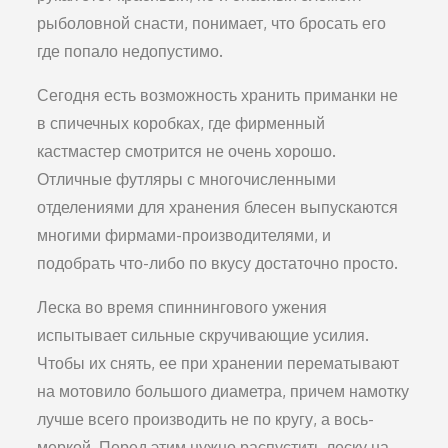
рыболовной снасти, по­нимает, что бросать его
где попало недопустимо.
Сегодня есть возможность хранить приманки не
в спи­чечных коробках, где фирменный
кастмастер смотрится не очень хорошо.
Отличные футляры с многочисленными
отделениями для хранения блесен выпускаются
многими фирмами-производителями, и
подобрать что-либо по вку­су достаточно просто.
Леска во время спиннингового ужения
испытывает сильные скручивающие усилия.
Чтобы их снять, ее при хра­нении перематывают
на мотовило большого диаметра, при­чем намотку
лучше всего производить не по кругу, а вось­
меркой. Перед этим нужно распустить леску на