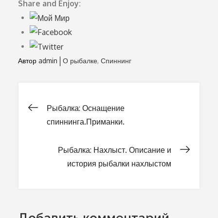
Share and Enjoy:
Автор
admin
О рыбалке
Спиннинг
Рыбалка: Оснащение
Навигация
спиннинга.Приманки.
по
Рыбалка: Нахлыст. Описание и
история рыбалки нахлыстом
записям
Добавить комментарий