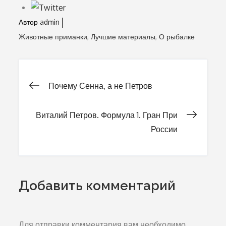
Автор
admin
Животные приманки
Лучшие материалы
О рыбалке
Почему Сенна, а не Петров
Навигация
Виталий Петров. Формула 1. Гран При
по
России
записям
Добавить комментарий
Для отправки комментария вам необходимо