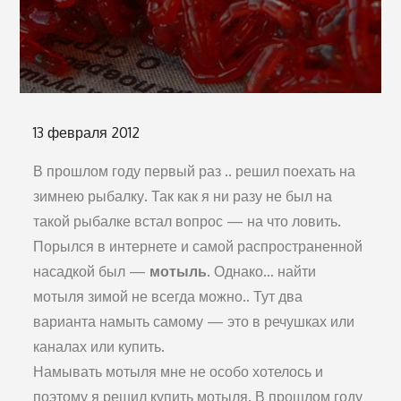
Опубликовано
13 февраля 2012
на
В прошлом году первый раз .. решил поехать на
зимнею рыбалку. Так как я ни разу не был на
такой рыбалке встал вопрос — на что ловить.
Порылся в интернете и самой распространенной
насадкой был —
мотыль
. Однако… найти
мотыля зимой не всегда можно.. Тут два
варианта намыть самому — это в речушках или
каналах или купить.
Намывать мотыля мне не особо хотелось и
поэтому я решил купить мотыля. В прошлом году