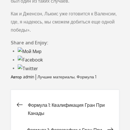
был один из таких случаев.
Как и Дженсон, Льюис уже готовится к Валенсии,
где, я надеюсь, мы сможем добиться еще одной
победы».
Share and Enjoy:
Автор
admin
Лучшие материалы
Формула 1
Формула 1: Квалификация Гран При
Навигация
Канады
по
Формула 1: Фотографии с Гран При