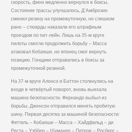
скорость, финн медленно вернулся в боксы.
Состояние трассы улучшалось, Д’Амброзио
сменил резину на промежуточную, но слишком
рано – стюарды наказали его штрафным
проездом по пит-лейн. Лишь на 35-м круге
пилоты смогли продолжить борьбу – Масса
атаковал Кобаяши, но японец смог вернуть
позицию. Гонщики отправились в боксы за
промежуточной резиной.
На 37-м круге Алонсо и Баттон столкнулись на
входе в четвёртый поворот, вновь выехала
машина безопасности. Фернандо выбыл из
борьбы, Дженсон отправился менять пробитую
шину. Первая десятка за машиной безопасности:
Феттель – Кобаяши – Масса – Хайдфельд – ди
Реста – Уэббер – Шумахер – Петров – Росберг –