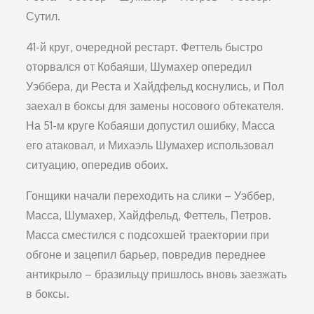
Сутил.
41-й круг, очередной рестарт. Феттель быстро
оторвался от Кобаяши, Шумахер опередил
Уэббера, ди Реста и Хайдфельд коснулись, и Пол
заехал в боксы для замены носового обтекателя.
На 51-м круге Кобаяши допустил ошибку, Масса
его атаковал, и Михаэль Шумахер использовал
ситуацию, опередив обоих.
Гонщики начали переходить на слики – Уэббер,
Масса, Шумахер, Хайдфельд, Феттель, Петров.
Масса сместился с подсохшей траектории при
обгоне и зацепил барьер, повредив переднее
антикрыло – бразильцу пришлось вновь заезжать
в боксы.