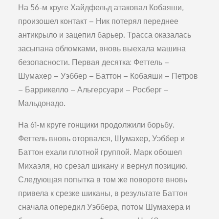
На 56-м круге Хайдфельд атаковал Кобаяши,
произошел контакт – Ник потерял переднее
антикрыло и зацепил барьер. Трасса оказалась
засыпана обломками, вновь выехала машина
безопасности. Первая десятка: Феттель –
Шумахер – Уэббер – Баттон – Кобаяши – Петров
– Баррикелло – Альгерсуари – Росберг –
Мальдонадо.
На 61-м круге гонщики продолжили борьбу.
Феттель вновь оторвался, Шумахер, Уэббер и
Баттон ехали плотной группой. Марк обошел
Михаэля, но срезал шикану и вернул позицию.
Следующая попытка в том же повороте вновь
привела к срезке шиканы, в результате Баттон
сначала опередил Уэббера, потом Шумахера и