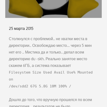
Опубликовано
25 марта 2015
на
Столкнулся с проблемой.. не хватки места в
директории.. Освобождаю место… через 5 мин
нет его .. Мистика да и только.. делал всем
директорию du -skh. Реально занятое место
скажем 6ГБ, а система показывает
Filesystem Size Used Avail Use% Mounted
on
/dev/sdd2 67G 5.8G 10М 100% /
Дошло до того, что вручную прошелся по всем
директория .. результатов не было..