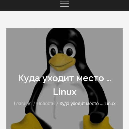
Куда уходит место …
Linux
Главная
Новости
Куда уходит место … Linux