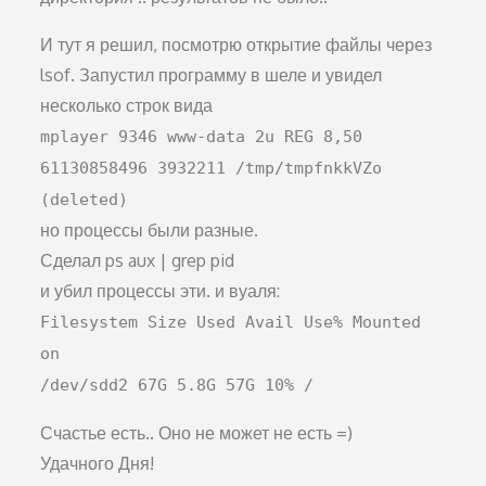
И тут я решил, посмотрю открытие файлы через
lsof. Запустил программу в шеле и увидел
несколько строк вида
mplayer 9346 www-data 2u REG 8,50
61130858496 3932211 /tmp/tmpfnkkVZo
(deleted)
но процессы были разные.
Сделал ps aux | grep pid
и убил процессы эти. и вуаля:
Filesystem Size Used Avail Use% Mounted
on
/dev/sdd2 67G 5.8G 57G 10% /
Счастье есть.. Оно не может не есть =)
Удачного Дня!