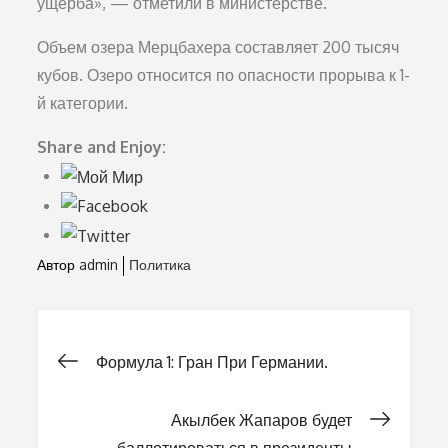
ущерба», — отметили в министерстве.
Объем озера Мерцбахера составляет 200 тысяч
кубов. Озеро относится по опасности прорыва к 1-
й категории.
Share and Enjoy:
Автор
admin
Политика
Формула 1: Гран При Германии.
Навигация
Акылбек Жапаров будет
по
баллотироваться в президенты