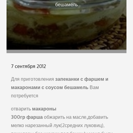
бешамель
Опубликовано
7 сентября 2012
на
Для приготовления
запеканки с фаршем и
макаронами с соусом бешамель
Вам
потребуется
отварить
макароны
300гр фарша
обжарить на масле,добавить
мелко нарезанный лук(2средних луковиц),