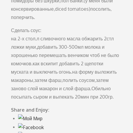
помидоры без шкурки,пол банки.(у меня были
консервированные,diced tomatoes)посолить,
поперчить.
Сделать соус:
на 2-х стол.л сливочного масла обжарить 2стл
ложки муки,добавить 300-500мл молока и
хорошенько перемешать венчиком чтоб не было
комочков.как вскипит добавить 2 щепотки
муската и выключить огонь.на форму выложить
макароны,затем фарш,полить соусом,затем
заново слой макарон и слой фарша.Обильно
посыпать сыром и выпекать 20мин при 200гр.
Share and Enjoy: