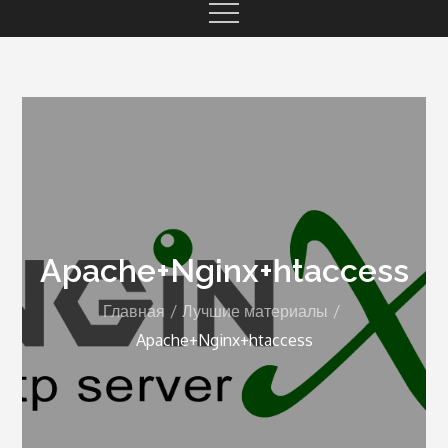
Apache+Nginx+htaccess
Главная
Лучшие материалы
Apache+Nginx+htaccess