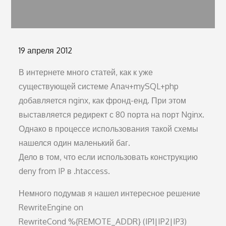
Опубликовано
19 апреля 2012
на
В интернете много статей, как к уже
существующей системе Апач+mySQL+php
добавляется nginx, как фронд-енд. При этом
выставляется редирект с 80 порта на порт Nginx.
Однако в процессе использования такой схемы
нашелся один маленький баг.
Дело в том, что если использовать конструкцию
deny from IP в .htaccess.
Немного подумав я нашел интересное решение
RewriteEngine on
RewriteCond %{REMOTE_ADDR} (IP1|IP2|IP3)