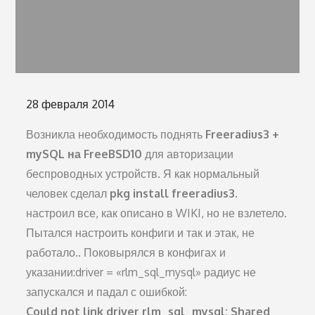
Опубликовано
28 февраля 2014
на
Возникла необходимость поднять
Freeradius3 +
mySQL на FreeBSD10
для авторизации
беспроводных устройств. Я как нормальный
человек сделал
pkg install freeradius3
.
настроил все, как описано в WIKI, но не взлетело.
Пытался настроить конфиги и так и этак, не
работало.. Поковырялся в конфигах и
указании:driver = «rlm_sql_mysql» радиус не
запускался и падал с ошибкой:
Could not link driver rlm_sql_mysql: Shared