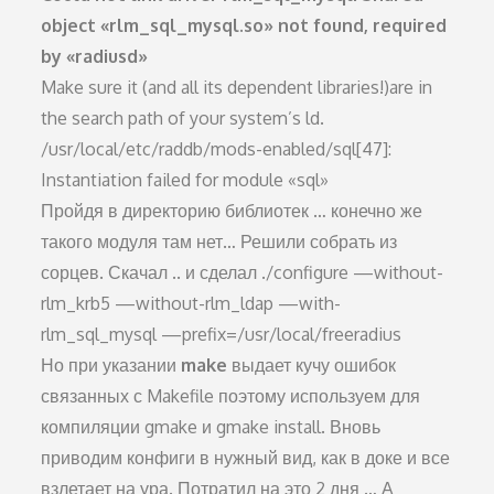
object «rlm_sql_mysql.so» not found, required
by «radiusd»
Make sure it (and all its dependent libraries!)are in
the search path of your system’s ld.
/usr/local/etc/raddb/mods-enabled/sql[47]:
Instantiation failed for module «sql»
Пройдя в директорию библиотек … конечно же
такого модуля там нет… Решили собрать из
сорцев. Скачал .. и сделал ./configure —without-
rlm_krb5 —without-rlm_ldap —with-
rlm_sql_mysql —prefix=/usr/local/freeradius
Но при указании
make
выдает кучу ошибок
связанных с Makefile поэтому используем для
компиляции gmake и gmake install. Вновь
приводим конфиги в нужный вид, как в доке и все
взлетает на ура. Потратил на это 2 дня … А