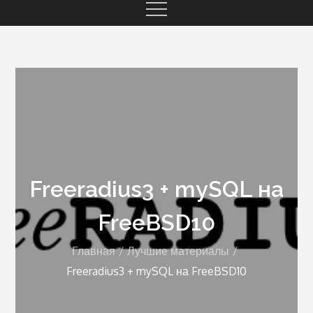
Freeradius3 + mySQL на
FreeBSD10
Главная
Лучшие материалы
Freeradius3 + mySQL на FreeBSD10