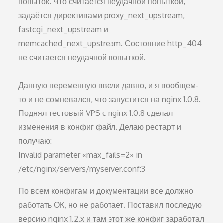
попыток. Что считается неудачной попыткой,
задаётся директивами proxy_next_upstream,
fastcgi_next_upstream и
memcached_next_upstream. Состояние http_404
не считается неудачной попыткой.
Данную переменную ввели давно, и я вообщем-
то и не сомневался, что запустится на nginx 1.0.8.
Поднял тестовый VPS с nginx 1.0.8 сделал
изменения в конфиг файл. Делаю рестарт и
получаю:
Invalid parameter «max_fails=2» in
/etc/nginx/servers/myserver.conf:3
По всем конфигам и документации все должно
работать ОК, но не работает. Поставил последую
версию nginx 1.2.х и там этот же конфиг заработал