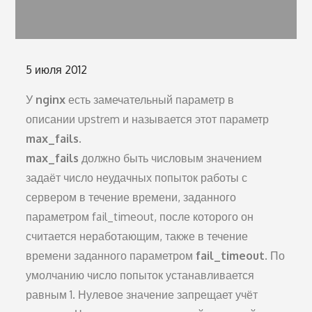
Опубликовано
5 июля 2012
на
У
nginx
есть замечательный параметр в
описании upstrem и называется этот параметр
max_fails.
max_fails
должно быть числовым значением
задаёт число неудачных попыток работы с
сервером в течение времени, заданного
параметром fail_timeout, после которого он
считается неработающим, также в течение
времени заданного параметром
fail_timeout
. По
умолчанию число попыток устанавливается
равным 1. Нулевое значение запрещает учёт